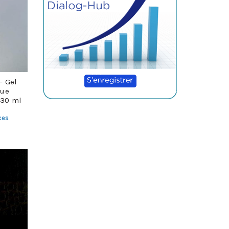
– Gel
que
230 ml
ces