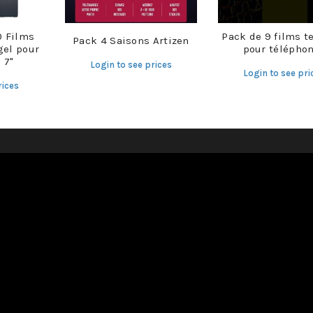
0 Films
Pack de 9 films t
Pack 4 Saisons Artizen
gel pour
pour télépho
 7"
Login to see prices
Login to see pri
rices