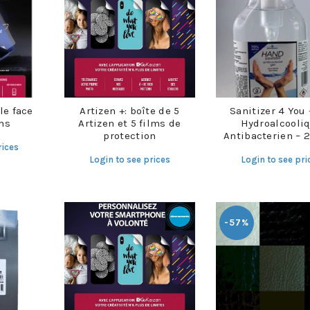
le face
Artizen +: boîte de 5
Sanitizer 4 You 
ms
Artizen et 5 films de
Hydroalcooli
protection
Antibacterien – 
rices
Login to see prices
Login to see pri
-57%