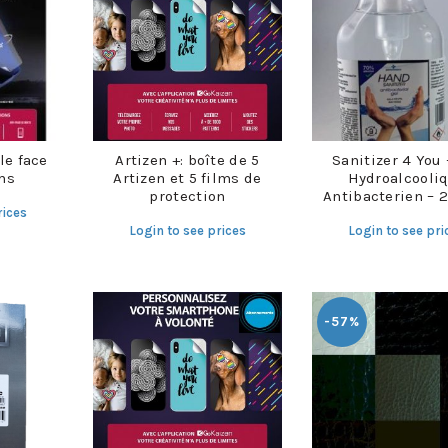
le face
Artizen +: boîte de 5
Sanitizer 4 You 
ms
Artizen et 5 films de
Hydroalcooli
protection
Antibacterien – 
rices
Login to see prices
Login to see pri
-57%