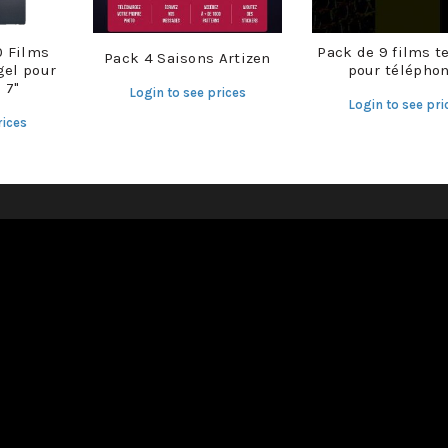
0 Films
Pack de 9 films t
Pack 4 Saisons Artizen
gel pour
pour télépho
 7"
Login to see prices
Login to see pri
rices