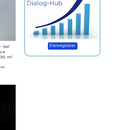
– Gel
que
230 ml
ces