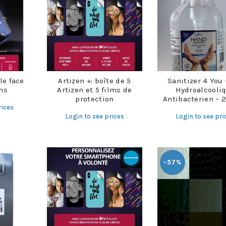
le face
Artizen +: boîte de 5
Sanitizer 4 You 
ms
Artizen et 5 films de
Hydroalcooli
protection
Antibacterien – 
rices
Login to see prices
Login to see pri
-57%