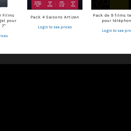
0 Films
Pack de 9 films t
Pack 4 Saisons Artizen
gel pour
pour télépho
 7"
Login to see prices
Login to see pri
rices