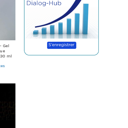
– Gel
que
230 ml
ces