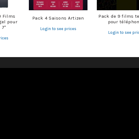
0 Films
Pack de 9 films t
Pack 4 Saisons Artizen
gel pour
pour télépho
 7"
Login to see prices
Login to see pri
rices