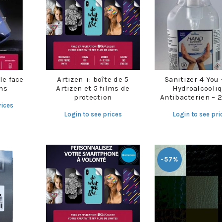
le face
Artizen +: boîte de 5
Sanitizer 4 You 
ms
Artizen et 5 films de
Hydroalcooli
protection
Antibacterien – 
rices
Login to see prices
Login to see pri
-57%