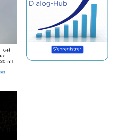
– Gel
que
230 ml
ces