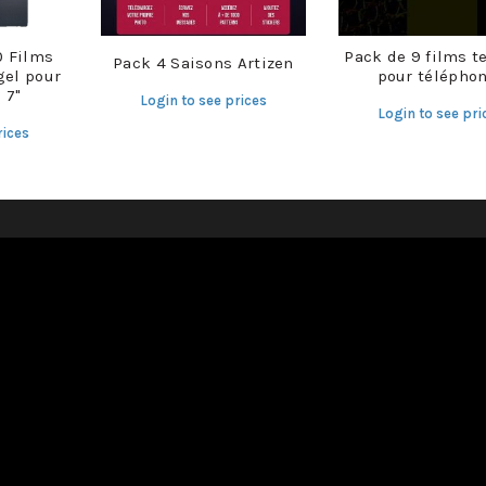
0 Films
Pack de 9 films t
Pack 4 Saisons Artizen
gel pour
pour télépho
 7"
Login to see prices
Login to see pri
rices