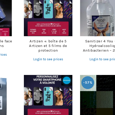
le face
Artizen +: boîte de 5
Sanitizer 4 You 
ms
Artizen et 5 films de
Hydroalcooli
protection
Antibacterien – 
rices
Login to see prices
Login to see pri
-57%