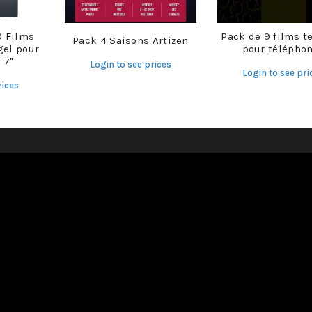
0 Films
Pack de 9 films t
Pack 4 Saisons Artizen
gel pour
pour télépho
 7"
Login to see prices
Login to see pri
rices