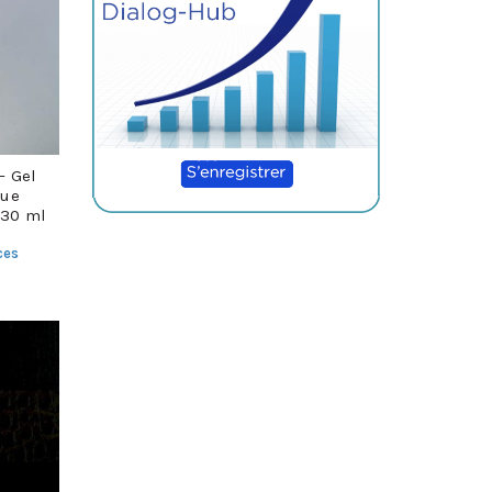
– Gel
que
230 ml
ces