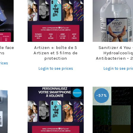
le face
Artizen +: boîte de 5
Sanitizer 4 You 
ms
Artizen et 5 films de
Hydroalcooli
protection
Antibacterien – 
rices
Login to see prices
Login to see pri
-57%