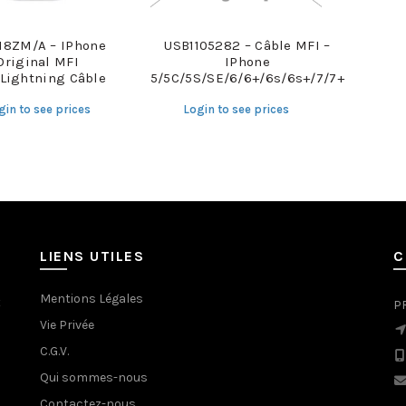
8ZM/A – IPhone
USB1105282 – Câble MFI –
Original MFI
IPhone
Lightning Câble
5/5C/5S/SE/6/6+/6s/6s+/7/7+
gin to see prices
Login to see prices
LIENS UTILES
C
Mentions Légales
t
P
Vie Privée
C.G.V.
Qui sommes-nous
Contactez-nous