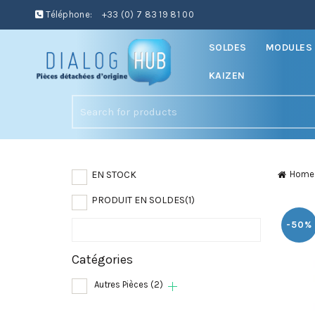
Téléphone:
+33 (0) 7 83 19 81 00
SOLDES
MODULES 
KAIZEN
Search
for:
EN STOCK
Home
PRODUIT EN SOLDES
(1)
-50%
Catégories
Autres Pièces
(2)