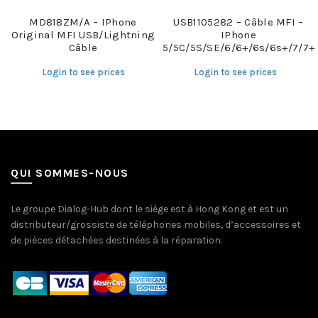
MD818ZM/A – IPhone
USB1105282 – Câble MFI –
Original MFI USB/Lightning
IPhone
Câble
5/5C/5S/SE/6/6+/6s/6s+/7/7+
Login to see prices
Login to see prices
QUI SOMMES-NOUS
Le groupe Dialog-Hub dont le siège est à Hong Kong et est un
distributeur/grossiste de téléphones mobiles, d’accessoires et
de pièces détachées destinées à la réparation.