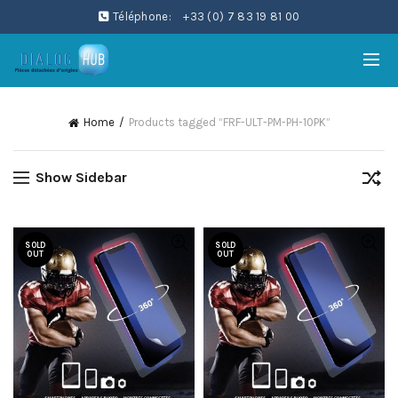
Téléphone:
+33 (0) 7 83 19 81 00
Home
Products tagged “FRF-ULT-PM-PH-10PK”
Show Sidebar
SOLD
SOLD
OUT
OUT