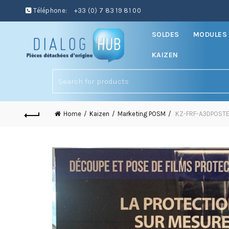
Téléphone:
+33 (0) 7 83 19 81 00
SOLDES
MODULES 
KAIZEN
Search
for:
Home
Kaizen
Marketing POSM
KZ-FRF-A3DPOSTER-