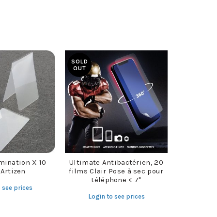
SOLD
OUT
mination X 10
Ultimate Antibactérien, 20
 Artizen
films Clair Pose à sec pour
téléphone < 7"
 see prices
Login to see prices