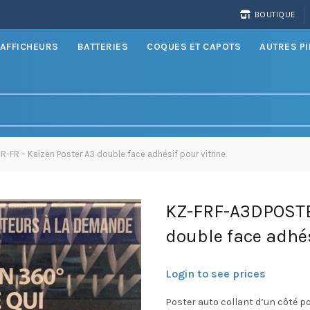
BOUTIQUE
AFFICHEURS
BATTERIES
COQUES ET CAPOTS
AUTRES P
FR – Kaizen Poster A3 double face adhésif pour vitrine
KZ-FRF-A3DPOSTER
double face adhés
Login to see prices
Poster auto collant d’un côté po