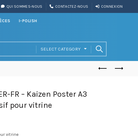
QUI SOMMES-NOUS
CONTACTEZ-NOUS
CONNEXION
IÈCES
I-POLISH
SELECT CATEGORY
-FR – Kaizen Poster A3
if pour vitrine
ur vitrine