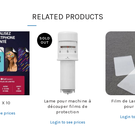
RELATED PRODUCTS
SOLD
OUT
Lame pour machine à
Film de La
 X 10
découper films de
pour
protection
ee prices
Login to
Login to see prices