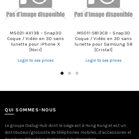
MS021-AX13B – Snap3D
MS011-S813CB – Snap3D
Coque / Vidéo en 3D sans
Coque / Vidéo en 3D sans
lunette pour iPhone X
lunette pour Samsung S8
[Noir]
[Cristal]
Login to see prices
Login to see prices
QUI SOMMES-NOUS
Le groupe Dialog-Hub dont le siège est à Hong Kong et est un
distributeur/grossiste de téléphones mobiles, d’accessoires et