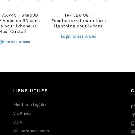
-AXP4C – Snap3D
IP7-526188 –
/ Vidéo en 3D sans
Ecouteurs/kit main libre
te pour iPhone XS
lightning pour iPhone
Max [Cristal]
Login to see prices
gin to see prices
LIENS UTILES
C
Mentions Légales
t
P
Vie Privée
C.G.V.
Qui sommes-nous