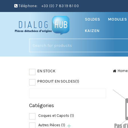
Téléphone:
+33 (0) 7 83 19 81 00
SOLDES
MODULES 
KAIZEN
Search
for:
EN STOCK
Home
PRODUIT EN SOLDES
(1)
Catégories
Coques et Capots
(1)
Autres Pièces
(1)