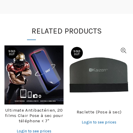
RELATED PRODUCTS
SOLD
SOLD
OUT
OUT
Ultimate Antibactérien, 20
Raclette (Pose à sec)
films Clair Pose à sec pour
téléphone < 7"
Login to see prices
Login to see prices